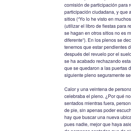
comisión de participación para 
participación ciudadana, y que 
sitios (“Yo lo he visto en muchos
(utilizar el libro de fiestas para 
se hagan en otros sitios no es 
diferente”). En los plenos se d
tenemos que estar pendientes de
después del revuelo por el sueld
se ha acabado rechazando esta o
que se quedaron a las puertas d
siguiente pleno seguramente se 
Calor y una veintena de persona
celebraba el pleno. ¿Por qué n
sentados mientras fuera, person
de pie, sin apenas poder escuch
hay que buscar una nueva ubicac
pues nadie, mejor que haya asi