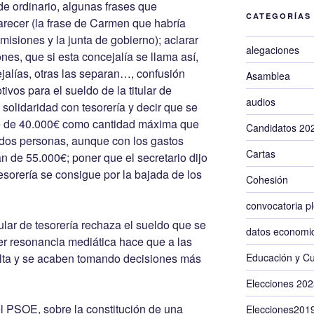
de ordinario, algunas frases que
CATEGORÍAS
ecer (la frase de Carmen que habría
misiones y la junta de gobierno); aclarar
alegaciones
ones, que si esta concejalía se llama así,
ejalías, otras las separan…, confusión
Asamblea
ivos para el sueldo de la titular de
audios
a solidaridad con tesorería y decir que se
mite de 40.000€ como cantidad máxima que
Candidatos 20
dos personas, aunque con los gastos
Cartas
n de 55.000€; poner que el secretario dijo
esorería se consigue por la bajada de los
Cohesión
convocatoria p
itular de tesorería rechaza el sueldo que se
datos economi
ner resonancia mediática hace que a las
lta y se acaben tomando decisiones más
Educación y Cu
Elecciones 202
l PSOE, sobre la constitución de una
Elecciones201