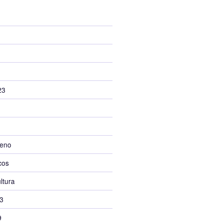
23
leno
cos
ltura
3
9