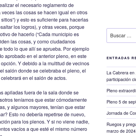
realizar el necesario reglamento de
a veces las cosas se hacen igual en otros
 sitios”) y esto es suficiente para hacerlas
resaltar los logros), y otras veces, porque
Buscar
motivo de hacerlo (“Cada municipio es
por:
eciden las cosas, y como ciudadanos
 todo lo que allí se aprueba. Por ejemplo
o aprobado en el anterior pleno, en este
ENTRADAS R
pción. Y debido a la multitud de vecinos
el salón donde se celebraba el pleno, el
La Cabrera en 
celebrará en el salón de actos.
participación 
Pleno extraord
s apiladas fuera de la sala donde se
osotros teníamos que estar cómodamente
Pleno 5 de sep
as, y algunos mayores, tenían que estar
Jornada de Con
ar? Esto no debería repetirse de nuevo,
ión para los plenos. Y si no viene nadie,
Ruegos y pregu
entos vacíos a que esté el mismo número
marzo de 2024