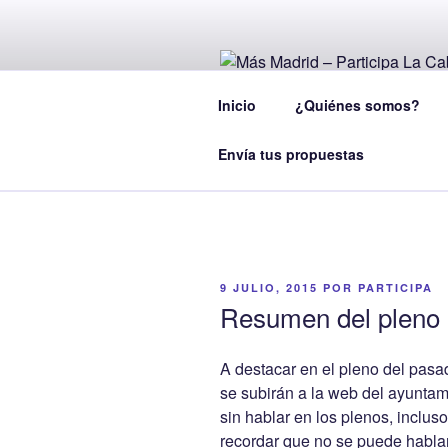
Saltar
al
contenido
MÁS MADRI
Inicio
¿Quiénes somos?
Por un municipio participativo
Envía tus propuestas
PUBLICADO
9 JULIO, 2015
POR
PARTICIPA
EL
Resumen del pleno 7
A destacar en el pleno del pasa
se subirán a la web del ayuntam
sin hablar en los plenos, inclus
recordar que no se puede hablar