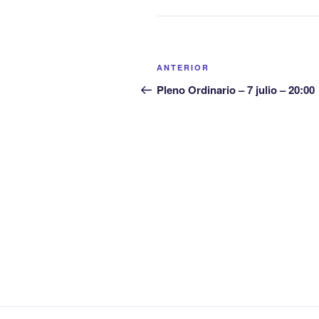
Navegación
Entrada
ANTERIOR
de
anterior:
Pleno Ordinario – 7 julio – 20:00
entradas