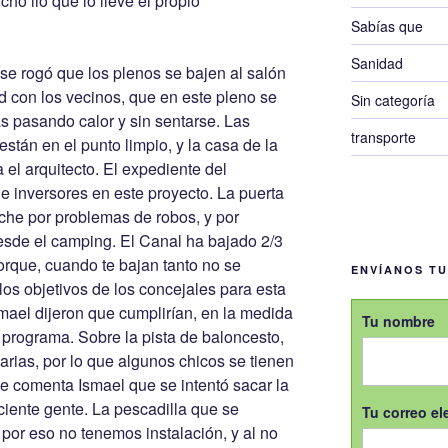
ho lio que lo lleve el propio
Sabías que
Sanidad
 se rogó que los plenos se bajen al salón
d con los vecinos, que en este pleno se
Sin categoría
as pasando calor y sin sentarse. Las
transporte
están en el punto limpio, y la casa de la
 el arquitecto. El expediente del
de inversores en este proyecto. La puerta
oche por problemas de robos, y por
esde el camping. El Canal ha bajado 2/3
rque, cuando te bajan tanto no se
ENVÍANOS T
los objetivos de los concejales para esta
smael dijeron que cumplirían, en la medida
Tu nombre
l programa. Sobre la pista de baloncesto,
arias, por lo que algunos chicos se tienen
ue comenta Ismael que se intentó sacar la
ciente gente. La pescadilla que se
Tu correo el
 por eso no tenemos instalación, y al no