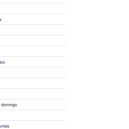
e
ico
l domingo
untas