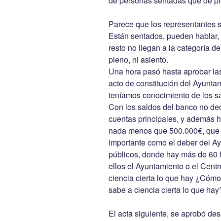
de personas sentadas que de pi
Parece que los representantes 
Están sentados, pueden hablar, 
resto no llegan a la categoría d
pleno, ni asiento.
Una hora pasó hasta aprobar las 
acto de constitución del Ayunt
teníamos conocimiento de los sal
Con los saldos del banco no dec
cuentas principales, y además h
nada menos que 500.000€, que no
importante como el deber del Ay
públicos, donde hay más de 60 f
ellos el Ayuntamiento o el Cent
ciencia cierta lo que hay ¿Cóm
sabe a ciencia cierta lo que hay
El acta siguiente, se aprobó d