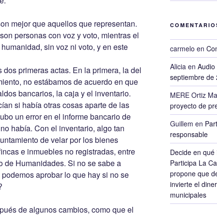
e.
son mejor que aquellos que representan.
COMENTARIO
son personas con voz y voto, mientras el
e humanidad, sin voz ni voto, y en este
carmelo
en
Com
Alicia
en
Audio 
dos primeras actas. En la primera, la del
septiembre de
amiento, no estábamos de acuerdo en que
dos bancarios, la caja y el inventario.
MERE Ortiz Ma
ían si había otras cosas aparte de las
proyecto de pre
ubo un error en el informe bancario de
Guillem
en
Par
 había. Con el inventario, algo tan
responsable
untamiento de velar por los bienes
incas e inmuebles no registradas, entre
Decide en qué i
ro de Humanidades. Si no se sabe a
Participa La C
propone que de
o podemos aprobar lo que hay si no se
invierte el dine
?
municipales
espués de algunos cambios, como que el