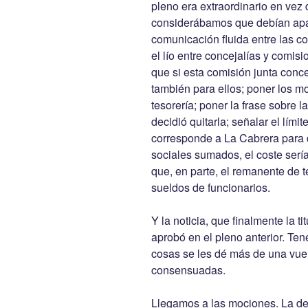
pleno era extraordinario en vez 
considerábamos que debían apar
comunicación fluida entre las co
el lío entre concejalías y comisi
que si esta comisión junta conc
también para ellos; poner los mot
tesorería; poner la frase sobre l
decidió quitarla; señalar el lí
corresponde a La Cabrera para 
sociales sumados, el coste sería
que, en parte, el remanente de t
sueldos de funcionarios.
Y la noticia, que finalmente la t
aprobó en el pleno anterior. Te
cosas se les dé más de una vue
consensuadas.
Llegamos a las mociones. La de