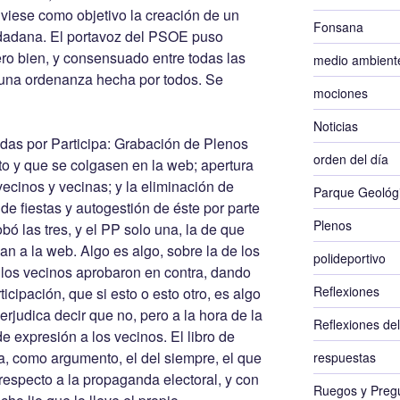
uviese como objetivo la creación de un
Fonsana
udadana. El portavoz del PSOE puso
ero bien, y consensuado entre todas las
medio ambient
una ordenanza hecha por todos. Se
mociones
Noticias
as por Participa: Grabación de Plenos
orden del día
to y que se colgasen en la web; apertura
ecinos y vecinas; y la eliminación de
Parque Geológ
 de fiestas y autogestión de éste por parte
Plenos
ó las tres, y el PP solo una, la de que
n a la web. Algo es algo, sobre la de los
polideportivo
 los vecinos aprobaron en contra, dando
Reflexiones
ticipación, que si esto o esto otro, es algo
rjudica decir que no, pero a la hora de la
Reflexiones de
e expresión a los vecinos. El libro de
a, como argumento, el del siempre, el que
respuestas
 respecto a la propaganda electoral, y con
Ruegos y Preg