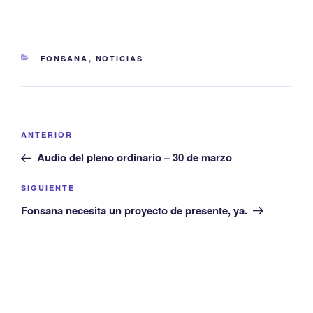
CATEGORÍAS
FONSANA
,
NOTICIAS
Navegación
Entrada
ANTERIOR
de
anterior:
Audio del pleno ordinario – 30 de marzo
entradas
Siguiente
SIGUIENTE
entrada
Fonsana necesita un proyecto de presente, ya.