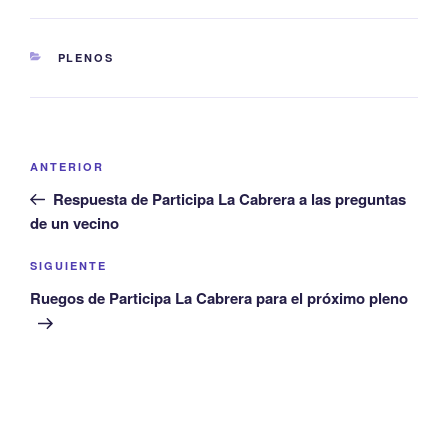
CATEGORÍAS
PLENOS
Navegación
Entrada
ANTERIOR
de
anterior:
Respuesta de Participa La Cabrera a las preguntas
entradas
de un vecino
Siguiente
SIGUIENTE
entrada
Ruegos de Participa La Cabrera para el próximo pleno