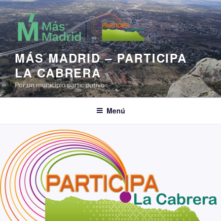
Saltar
al
contenido
MÁS MADRID – PARTICIPA
LA CABRERA
Por un municipio participativo
Menú