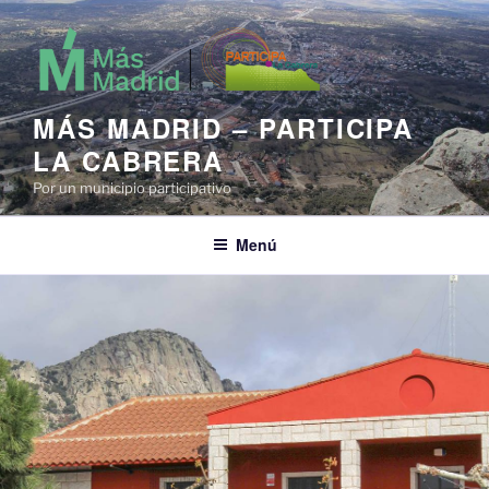
Saltar
al
contenido
MÁS MADRID – PARTICIPA
LA CABRERA
Por un municipio participativo
Menú