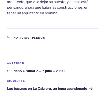
arquitecto, que va a dejar su puesto, y que se está
pensando, ahora que bajan las construcciones, en
tener un arquitecto en nómina.
CATEGORÍAS
NOTICIAS
,
PLENOS
Navegación
Entrada
ANTERIOR
de
anterior:
Pleno Ordinario – 7 julio – 20:00
entradas
Siguiente
SIGUIENTE
entrada
Las basuras en La Cabrera, un tema abandonado