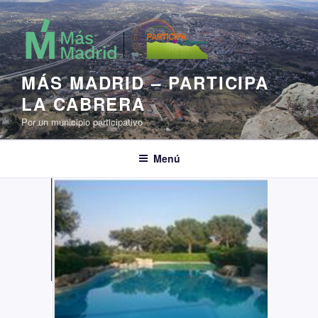
Saltar
al
contenido
MÁS MADRID – PARTICIPA
LA CABRERA
Por un municipio participativo
Menú