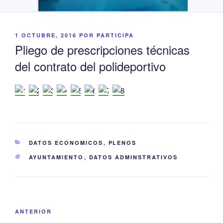
PUBLICADO
1 OCTUBRE, 2016
POR
PARTICIPA
EL
Pliego de prescripciones técnicas
del contrato del polideportivo
CATEGORÍAS
DATOS ECONOMICOS
,
PLENOS
ETIQUETAS
AYUNTAMIENTO
,
DATOS ADMINSTRATIVOS
Navegación
Entrada
ANTERIOR
de