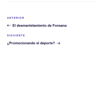
Navegación
Entrada
ANTERIOR
de
anterior:
El desmantelamiento de Fonsana
entradas
Siguiente
SIGUIENTE
entrada
¿Promocionando el deporte?