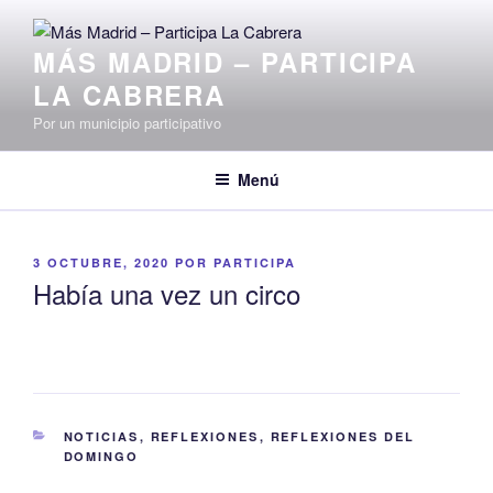
Saltar
al
MÁS MADRID – PARTICIPA
contenido
LA CABRERA
Por un municipio participativo
Menú
PUBLICADO
3 OCTUBRE, 2020
POR
PARTICIPA
EL
Había una vez un circo
CATEGORÍAS
NOTICIAS
,
REFLEXIONES
,
REFLEXIONES DEL
DOMINGO