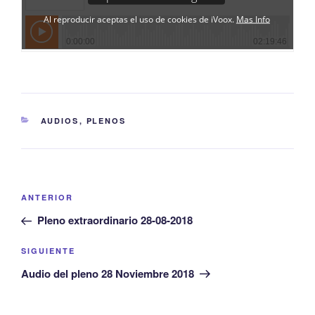
CATEGORÍAS
AUDIOS
,
PLENOS
Navegación
Entrada
ANTERIOR
de
anterior:
Pleno extraordinario 28-08-2018
entradas
Siguiente
SIGUIENTE
entrada
Audio del pleno 28 Noviembre 2018